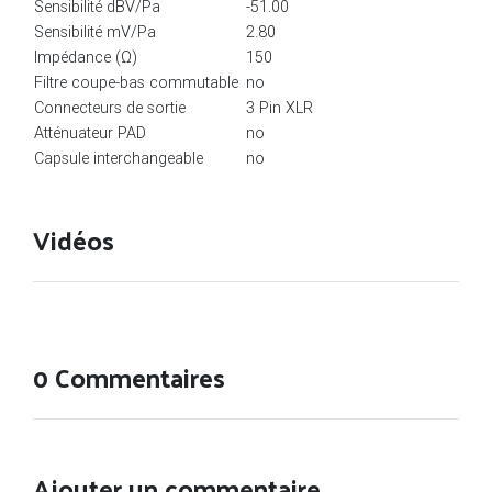
Sensibilité dBV/Pa
-51.00
Sensibilité mV/Pa
2.80
Impédance (Ω)
150
Filtre coupe-bas commutable
no
Connecteurs de sortie
3 Pin XLR
Atténuateur PAD
no
Capsule interchangeable
no
Vidéos
0 Commentaires
Ajouter un commentaire