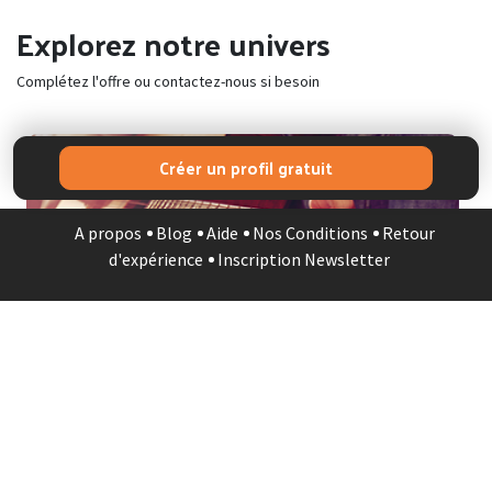
Explorez notre univers
Complétez l'offre ou contactez-nous si besoin
Créer un profil gratuit
MUSICIEN
A propos
Blog
Aide
Nos Conditions
Retour
d'expérience
Inscription Newsletter