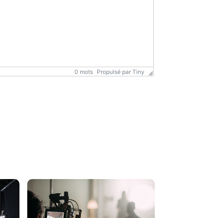
0 mots
Propulsé par
Tiny