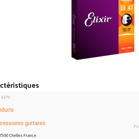
ctéristiques
: 8379
oduits
cessoires guitares
Po
7500 Chelles France