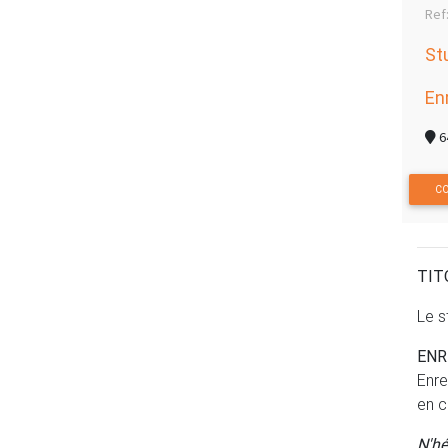
Ref
St
En
6
CO
TIT
Le s
ENR
Enre
en c
N'hé