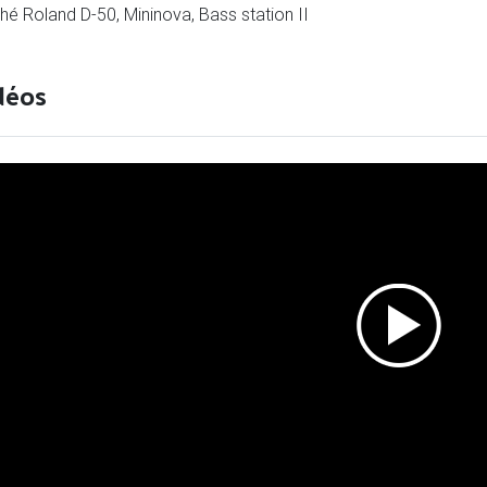
hé Roland D-50, Mininova, Bass station II
déos