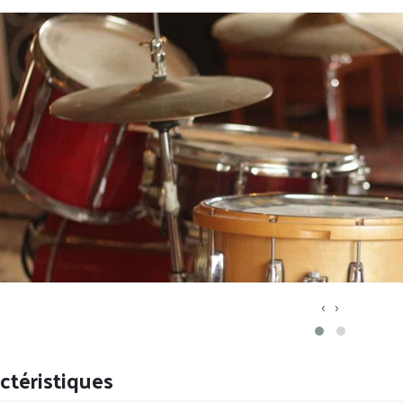
‹
›
ctéristiques