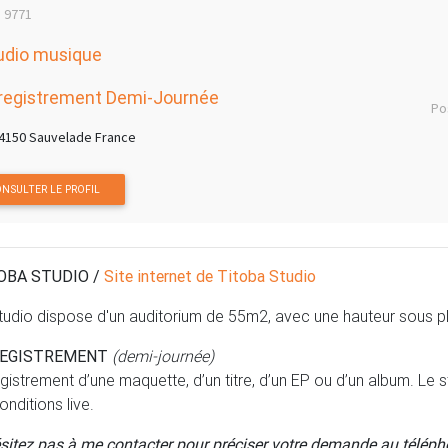
: 9771
udio musique
registrement Demi-Journée
Po
4150 Sauvelade France
NSULTER LE PROFIL
OBA STUDIO /
Site internet de Titoba Studio
tudio dispose d'un auditorium de 55m2, avec une hauteur sous p
EGISTREMENT
(demi-journée)
gistrement d’une maquette, d’un titre, d’un EP ou d’un album. Le
onditions live.
sitez pas à me contacter pour préciser votre demande au téléph