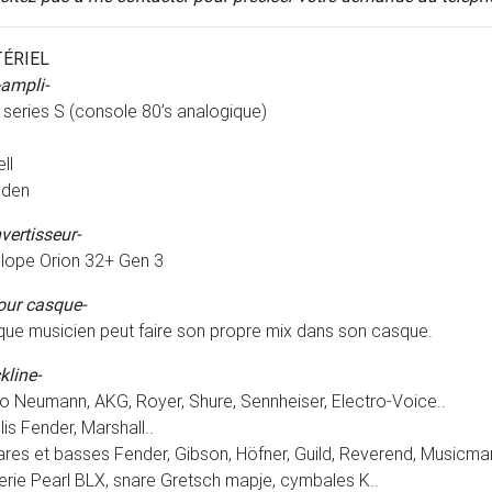
ÉRIEL
-ampli-
series S (console 80’s analogique)
ll
den
vertisseur-
lope Orion 32+ Gen 3
our casque-
ue musicien peut faire son propre mix dans son casque.
kline-
o Neumann, AKG, Royer, Shure, Sennheiser, Electro-Voice..
is Fender, Marshall..
ares et basses Fender, Gibson, Höfner, Guild, Reverend, Musicman
erie Pearl BLX, snare Gretsch mapje, cymbales K..