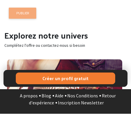
PUBLIER
Explorez notre univers
Complétez l'offre ou contactez-nous si besoin
Créer un profil gratuit
N
STUDIO MUSIQ
A propos
Blog
Aide
Nos Conditions
Retour
d'expérience
Inscription Newsletter