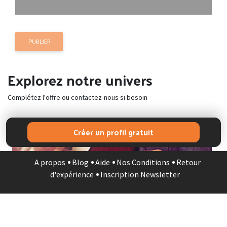
PUBLIER
Explorez notre univers
Complétez l'offre ou contactez-nous si besoin
Créer un profil gratuit
MUSICIEN
A propos
Blog
Aide
Nos Conditions
Retour
d'expérience
Inscription Newsletter