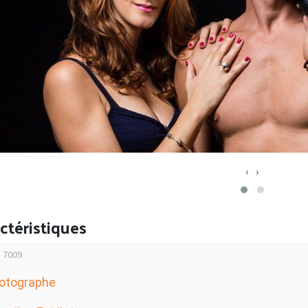
‹
›
ctéristiques
: 7009
otographe