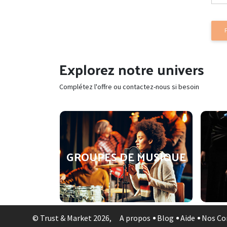
Explorez notre univers
Complétez l'offre ou contactez-nous si besoin
SIQUE
GROUPES DE MUSIQUE
© Trust & Market 2026
,
A propos
Blog
Aide
Nos Co