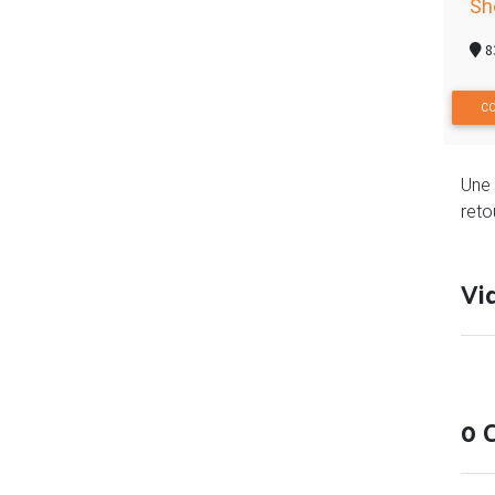
Sh
8
CO
Une 
reto
Vi
0 