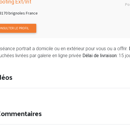
ooting Ext/Int
Po
3170 brignoles France
NSULTER LE PROFIL
séance portrait a domicile ou en extérieur pour vous ou a offrir.
uchées livrées par galerie en ligne privée
Délai de livraison
: 15 jo
déos
Commentaires