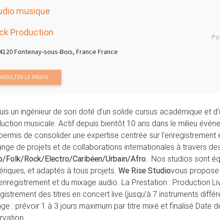
udio musique
ck Production
Po
4120 Fontenay-sous-Bois, France France
NSULTER LE PROFIL
uis un ingénieur de son doté d’un solide cursus académique et d
uction musicale. Actif depuis bientôt 10 ans dans le milieu évén
permis de consolider une expertise centrée sur l’enregistrement
nge de projets et de collaborations internationales à travers de
/Folk/Rock/Electro/Caribéen/Urbain/Afro.
Nos studios sont éq
riques, et adaptés à tous projets.
We Rise Studio
vous propose 
’enregistrement et du mixage audio. La Prestation : Production Live
gistrement des titres en concert live (jusqu’à 7 instruments différe
ge : prévoir 1 à 3 jours maximum par titre mixé et finalisé Date d
rvation