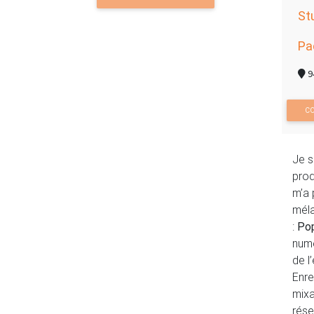
St
Pa
9
CO
Je s
prod
m’a 
méla
:
Pop
numé
de l
Enre
mixa
rése