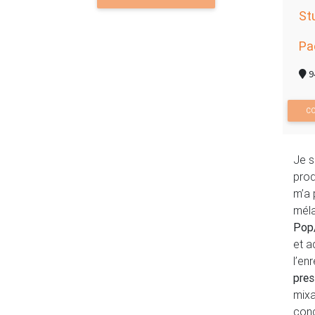
St
Pa
9
CO
Je s
prod
m’a 
méla
Pop/
et a
l’en
pres
mixa
con