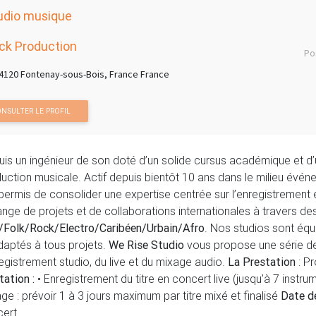
udio musique
ck Production
Po
4120 Fontenay-sous-Bois, France France
NSULTER LE PROFIL
uis un ingénieur de son doté d’un solide cursus académique et d
uction musicale. Actif depuis bientôt 10 ans dans le milieu évén
permis de consolider une expertise centrée sur l’enregistrement
nge de projets et de collaborations internationales à travers des
Folk/Rock/Electro/Caribéen/Urbain/Afro
. Nos studios sont équ
daptés à tous projets.
We Rise Studio
vous propose une série de
registrement studio, du live et du mixage audio.
La Prestation
: P
tation :
• Enregistrement du titre en concert live (jusqu’à 7 instrum
ge : prévoir 1 à 3 jours maximum par titre mixé et finalisé
Date de
cert