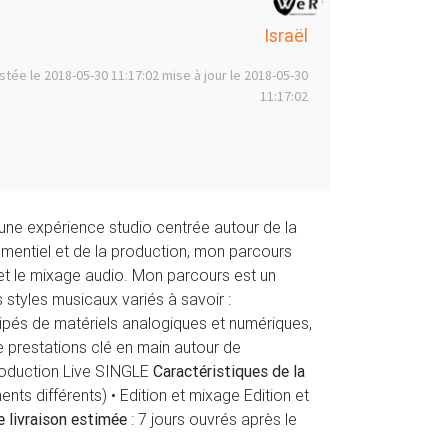
Israël
stée le 2018-05-30 11:17:02 mise à jour le 2018-05-30
11:17:02
’une expérience studio centrée autour de la
ementiel et de la production, mon parcours
 et le mixage audio. Mon parcours est un
 styles musicaux variés à savoir :
ipés de matériels analogiques et numériques,
 prestations clé en main autour de
roduction Live SINGLE
Caractéristiques de la
ents différents) • Edition et mixage Edition et
 livraison estimée
: 7 jours ouvrés après le