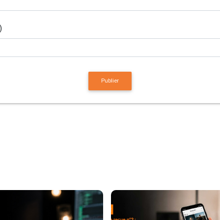
)
publier